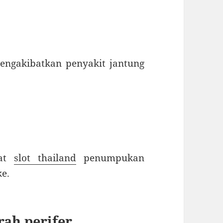
engakibatkan penyakit jantung
bat
slot thailand
penumpukan
ke.
rah perifer