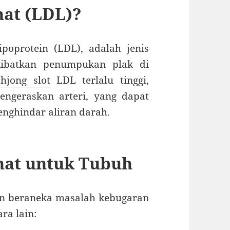
hat (LDL)?
lipoprotein (LDL), adalah jenis
akibatkan penumpukan plak di
hjong slot
LDL terlalu tinggi,
ngeraskan arteri, yang dapat
ghindar aliran darah.
ahat untuk Tubuh
an beraneka masalah kebugaran
ra lain: