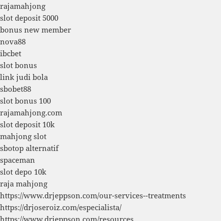
rajamahjong
slot deposit 5000
bonus new member
nova88
ibcbet
slot bonus
link judi bola
sbobet88
slot bonus 100
rajamahjong.com
slot deposit 10k
mahjong slot
sbotop alternatif
spaceman
slot depo 10k
raja mahjong
https://www.drjeppson.com/our-services--treatments
https://drjoseroiz.com/especialista/
https://www.drjeppson.com/resources