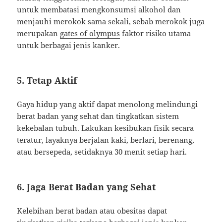
untuk membatasi mengkonsumsi alkohol dan
menjauhi merokok sama sekali, sebab merokok juga
merupakan
gates of olympus
faktor risiko utama
untuk berbagai jenis kanker.
5. Tetap Aktif
Gaya hidup yang aktif dapat menolong melindungi
berat badan yang sehat dan tingkatkan sistem
kekebalan tubuh. Lakukan kesibukan fisik secara
teratur, layaknya berjalan kaki, berlari, berenang,
atau bersepeda, setidaknya 30 menit setiap hari.
6. Jaga Berat Badan yang Sehat
Kelebihan berat badan atau obesitas dapat