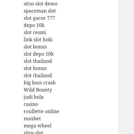
situs slot demo
spaceman slot
slot gacor 777
depo 10k
slot resmi
link slot hoki
slot bonus
slot depo 10k
slot thailand
slot bonus
slot thailand
big bass crash
Wild Bounty
judi bola
casino
roullette online
maxbet
mega wheel
situs slot