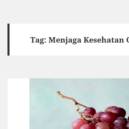
Tag:
Menjaga Kesehatan 