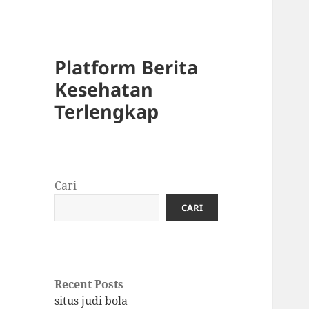
Platform Berita
Kesehatan
Terlengkap
Cari
CARI
Recent Posts
situs judi bola