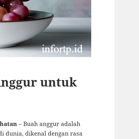
Anggur untuk
ehatan
– Buah anggur adalah
di dunia, dikenal dengan rasa