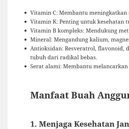
Vitamin C: Membantu meningkatkan s
Vitamin K: Penting untuk kesehatan
Vitamin B kompleks: Mendukung meta
Mineral: Mengandung kalium, magnes
Antioksidan: Resveratrol, flavonoid, 
tubuh dari radikal bebas.
Serat alami: Membantu melancarkan 
Manfaat Buah Anggur
1. Menjaga Kesehatan Ja