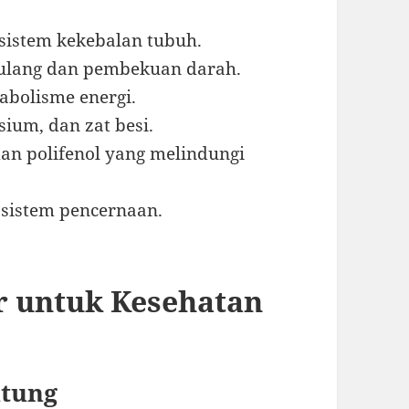
istem kekebalan tubuh.
 tulang dan pembekuan darah.
bolisme energi.
ium, dan zat besi.
dan polifenol yang melindungi
sistem pencernaan.
 untuk Kesehatan
ntung