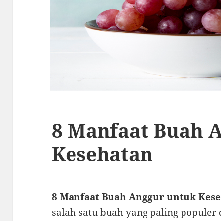
8 Manfaat Buah 
Kesehatan
8 Manfaat Buah Anggur untuk Kes
salah satu buah yang paling populer 