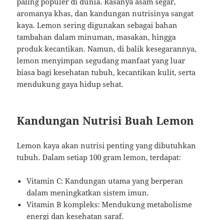
paling populer di dunia. Rasanya asam segar,
aromanya khas, dan kandungan nutrisinya sangat
kaya. Lemon sering digunakan sebagai bahan
tambahan dalam minuman, masakan, hingga
produk kecantikan. Namun, di balik kesegarannya,
lemon menyimpan segudang manfaat yang luar
biasa bagi kesehatan tubuh, kecantikan kulit, serta
mendukung gaya hidup sehat.
Kandungan Nutrisi Buah Lemon
Lemon kaya akan nutrisi penting yang dibutuhkan
tubuh. Dalam setiap 100 gram lemon, terdapat:
Vitamin C: Kandungan utama yang berperan
dalam meningkatkan sistem imun.
Vitamin B kompleks: Mendukung metabolisme
energi dan kesehatan saraf.