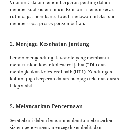
Vitamin C dalam lemon berperan penting dalam
memperkuat sistem imun. Konsumsi lemon secara
rutin dapat membantu tubuh melawan infeksi dan
mempercepat proses penyembuhan.
2. Menjaga Kesehatan Jantung
Lemon mengandung flavonoid yang membantu
menurunkan kadar kolesterol jahat (LDL) dan
meningkatkan kolesterol baik (HDL). Kandungan
kalium juga berperan dalam menjaga tekanan darah
tetap stabil.
3. Melancarkan Pencernaan
Serat alami dalam lemon membantu melancarkan
sistem pencernaan, mencegah sembelit, dan