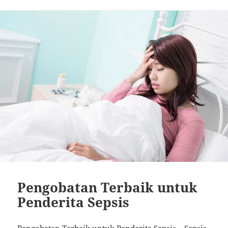
Pengobatan Terbaik untuk
Penderita Sepsis
Pengobatan Terbaik untuk Penderita Sepsis – Sepsis