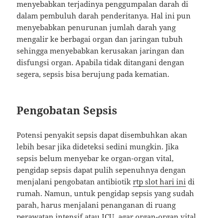
menyebabkan terjadinya penggumpalan darah di
dalam pembuluh darah penderitanya. Hal ini pun
menyebabkan penurunan jumlah darah yang
mengalir ke berbagai organ dan jaringan tubuh
sehingga menyebabkan kerusakan jaringan dan
disfungsi organ. Apabila tidak ditangani dengan
segera, sepsis bisa berujung pada kematian.
Pengobatan Sepsis
Potensi penyakit sepsis dapat disembuhkan akan
lebih besar jika dideteksi sedini mungkin. Jika
sepsis belum menyebar ke organ-organ vital,
pengidap sepsis dapat pulih sepenuhnya dengan
menjalani pengobatan antibiotik
rtp slot hari ini
di
rumah. Namun, untuk pengidap sepsis yang sudah
parah, harus menjalani penanganan di ruang
perawatan intensif atau ICU, agar organ-organ vital