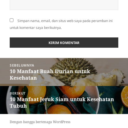
Simpan nama, email, dan situs web saya pada peramban ini
untuk komentar saya berikutnya.
Navigasi
SEBELUMNYA
pos
10 Manfaat Buah Durian untuk
Pos
Kesehatan
sebelumnya:
BERIKUT
10 Manfaat Jeruk Siam untuk Kesehatan
Pos
Tubuh
berikutnya:
Dengan bangga bertenaga WordPress