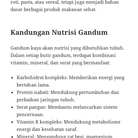
roti, pasta, atau sereal, tetapi juga menjadi bahan
dasar berbagai produk makanan sehat.
Kandungan Nutrisi Gandum
Gandum kaya akan nutrisi yang dibutuhkan tubuh.
Dalam setiap butir gandum, terdapat kombinasi
vitamin, mineral, dan serat yang bermanfaat:
Karbohidrat kompleks: Memberikan energi yang
bertahan lama.
Protein nabati: Mendukung pertumbuhan dan
perbaikan jaringan tubuh.
Serat pangan: Membantu melancarkan sistem
pencernaan.
Vitamin B kompleks: Mendukung metabolisme
energi dan kesehatan saraf.
Mineral: Mengandung zat besi, magnesium,