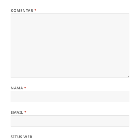
KOMENTAR
*
NAMA
*
EMAIL
*
SITUS WEB