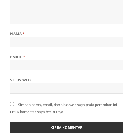
NAMA
*
EMAIL
*
SITUS WEB
Simpan nama, email, dan situs web saya pada peramban ini
untuk komentar saya berikutnya.