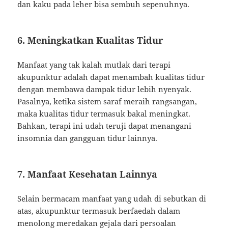
dan kaku pada leher bisa sembuh sepenuhnya.
6. Meningkatkan Kualitas Tidur
Manfaat yang tak kalah mutlak dari terapi
akupunktur adalah dapat menambah kualitas tidur
dengan membawa dampak tidur lebih nyenyak.
Pasalnya, ketika sistem saraf meraih rangsangan,
maka kualitas tidur termasuk bakal meningkat.
Bahkan, terapi ini udah teruji dapat menangani
insomnia dan gangguan tidur lainnya.
7. Manfaat Kesehatan Lainnya
Selain bermacam manfaat yang udah di sebutkan di
atas, akupunktur termasuk berfaedah dalam
menolong meredakan gejala dari persoalan