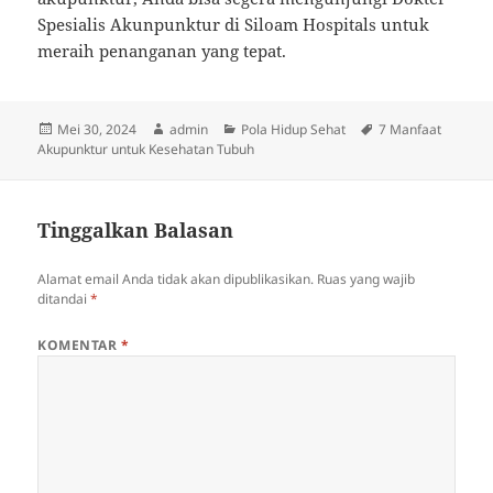
Spesialis Akunpunktur di Siloam Hospitals untuk
meraih penanganan yang tepat.
Diposkan
Penulis
Kategori
Tag
Mei 30, 2024
admin
Pola Hidup Sehat
7 Manfaat
pada
Akupunktur untuk Kesehatan Tubuh
Tinggalkan Balasan
Alamat email Anda tidak akan dipublikasikan.
Ruas yang wajib
ditandai
*
KOMENTAR
*